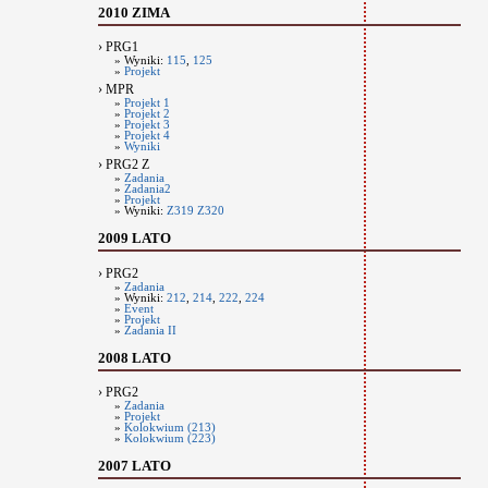
2010 ZIMA
› PRG1
» Wyniki:
115
,
125
»
Projekt
› MPR
»
Projekt 1
»
Projekt 2
»
Projekt 3
»
Projekt 4
»
Wyniki
› PRG2 Z
»
Zadania
»
Zadania2
»
Projekt
» Wyniki:
Z319
Z320
2009 LATO
› PRG2
»
Zadania
» Wyniki:
212
,
214
,
222
,
224
»
Event
»
Projekt
»
Zadania II
2008 LATO
› PRG2
»
Zadania
»
Projekt
»
Kolokwium (213)
»
Kolokwium (223)
2007 LATO