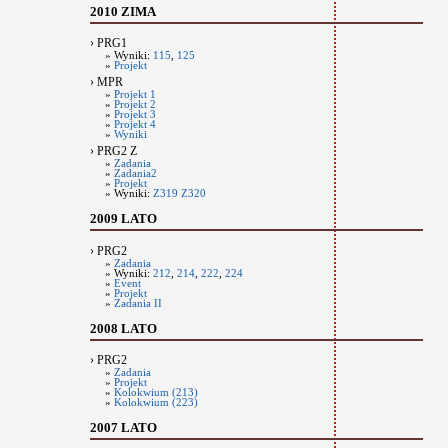
2010 ZIMA
› PRG1
» Wyniki:
115
,
125
»
Projekt
› MPR
»
Projekt 1
»
Projekt 2
»
Projekt 3
»
Projekt 4
»
Wyniki
› PRG2 Z
»
Zadania
»
Zadania2
»
Projekt
» Wyniki:
Z319
Z320
2009 LATO
› PRG2
»
Zadania
» Wyniki:
212
,
214
,
222
,
224
»
Event
»
Projekt
»
Zadania II
2008 LATO
› PRG2
»
Zadania
»
Projekt
»
Kolokwium (213)
»
Kolokwium (223)
2007 LATO