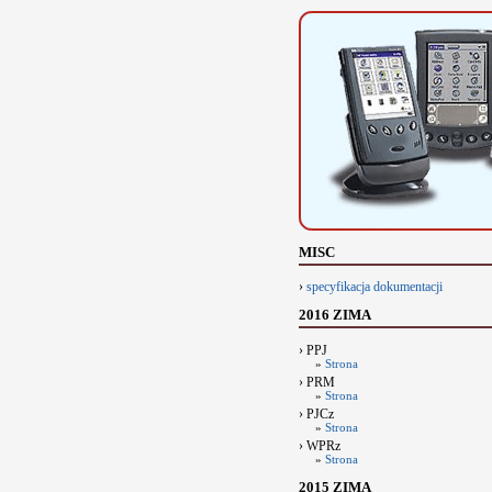
MISC
›
specyfikacja dokumentacji
2016 ZIMA
› PPJ
»
Strona
› PRM
»
Strona
› PJCz
»
Strona
› WPRz
»
Strona
2015 ZIMA