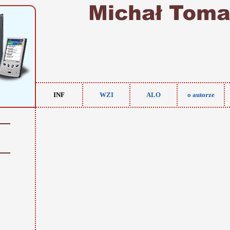
INF
WZI
ALO
o autorze