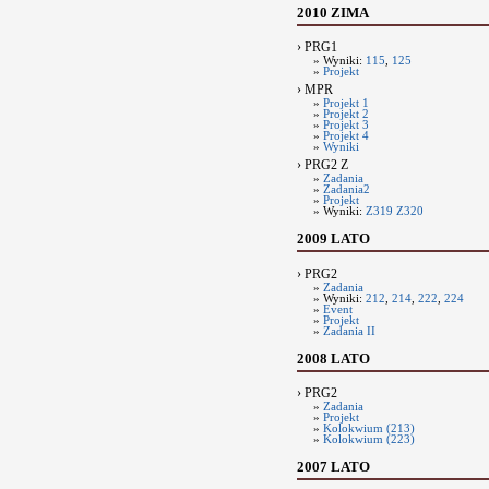
2010 ZIMA
› PRG1
» Wyniki:
115
,
125
»
Projekt
› MPR
»
Projekt 1
»
Projekt 2
»
Projekt 3
»
Projekt 4
»
Wyniki
› PRG2 Z
»
Zadania
»
Zadania2
»
Projekt
» Wyniki:
Z319
Z320
2009 LATO
› PRG2
»
Zadania
» Wyniki:
212
,
214
,
222
,
224
»
Event
»
Projekt
»
Zadania II
2008 LATO
› PRG2
»
Zadania
»
Projekt
»
Kolokwium (213)
»
Kolokwium (223)
2007 LATO