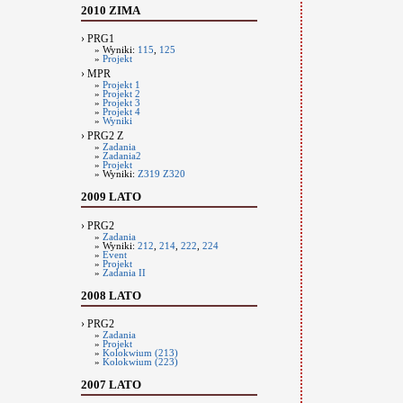
2010 ZIMA
› PRG1
» Wyniki:
115
,
125
»
Projekt
› MPR
»
Projekt 1
»
Projekt 2
»
Projekt 3
»
Projekt 4
»
Wyniki
› PRG2 Z
»
Zadania
»
Zadania2
»
Projekt
» Wyniki:
Z319
Z320
2009 LATO
› PRG2
»
Zadania
» Wyniki:
212
,
214
,
222
,
224
»
Event
»
Projekt
»
Zadania II
2008 LATO
› PRG2
»
Zadania
»
Projekt
»
Kolokwium (213)
»
Kolokwium (223)
2007 LATO