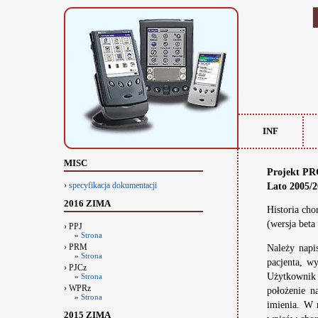
INF
MISC
Projekt P
›
specyfikacja dokumentacji
Lato 2005/
2016 ZIMA
Historia cho
(wersja beta
› PPJ
»
Strona
› PRM
Należy napi
»
Strona
pacjenta, w
› PJCz
Użytkownik
»
Strona
› WPRz
położenie n
»
Strona
imienia. W 
2015 ZIMA