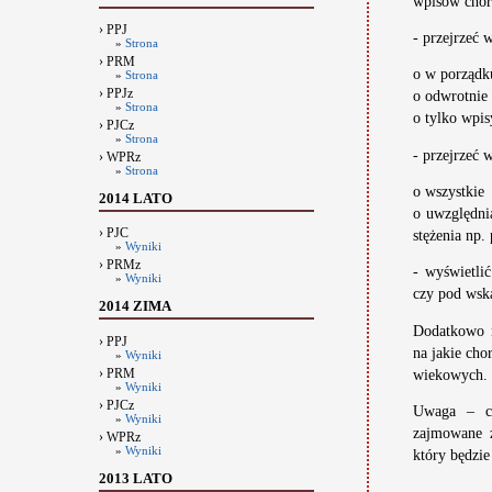
wpisów chor
› PPJ
- przejrzeć
»
Strona
› PRM
o w porządk
»
Strona
› PPJz
o odwrotnie
»
Strona
o tylko wpis
› PJCz
»
Strona
- przejrzeć 
› WPRz
»
Strona
o wszystkie
2014 LATO
o uwzględni
› PJC
stężenia np.
»
Wyniki
› PRMz
- wyświetlić
»
Wyniki
czy pod wska
2014 ZIMA
Dodatkowo n
› PPJ
na jakie cho
»
Wyniki
› PRM
wiekowych.
»
Wyniki
› PJCz
Uwaga – ca
»
Wyniki
zajmowane z
› WPRz
»
Wyniki
który będzie
2013 LATO