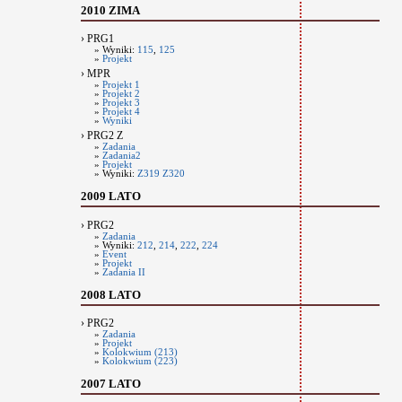
2010 ZIMA
› PRG1
» Wyniki:
115
,
125
»
Projekt
› MPR
»
Projekt 1
»
Projekt 2
»
Projekt 3
»
Projekt 4
»
Wyniki
› PRG2 Z
»
Zadania
»
Zadania2
»
Projekt
» Wyniki:
Z319
Z320
2009 LATO
› PRG2
»
Zadania
» Wyniki:
212
,
214
,
222
,
224
»
Event
»
Projekt
»
Zadania II
2008 LATO
› PRG2
»
Zadania
»
Projekt
»
Kolokwium (213)
»
Kolokwium (223)
2007 LATO