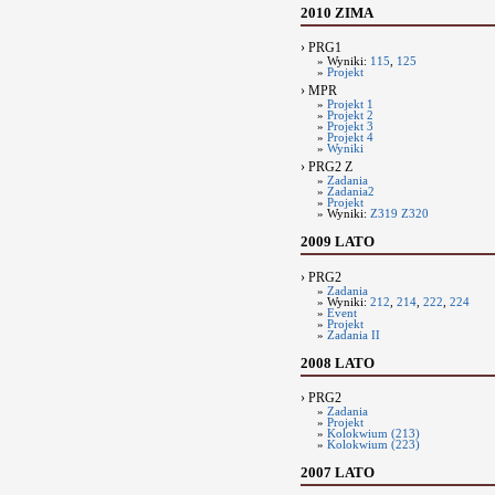
2010 ZIMA
› PRG1
» Wyniki:
115
,
125
»
Projekt
› MPR
»
Projekt 1
»
Projekt 2
»
Projekt 3
»
Projekt 4
»
Wyniki
› PRG2 Z
»
Zadania
»
Zadania2
»
Projekt
» Wyniki:
Z319
Z320
2009 LATO
› PRG2
»
Zadania
» Wyniki:
212
,
214
,
222
,
224
»
Event
»
Projekt
»
Zadania II
2008 LATO
› PRG2
»
Zadania
»
Projekt
»
Kolokwium (213)
»
Kolokwium (223)
2007 LATO