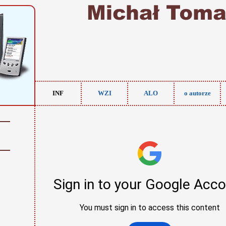
INF
WZI
ALO
o autorze