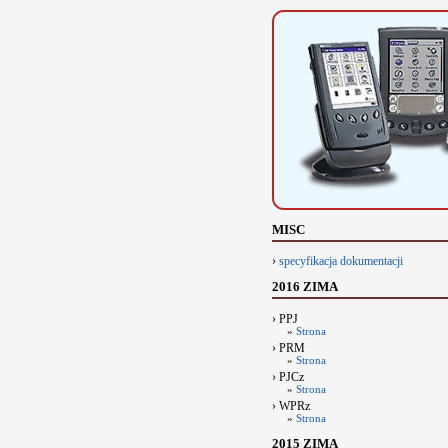
MISC
›
specyfikacja dokumentacji
2016 ZIMA
› PPJ
»
Strona
› PRM
»
Strona
› PJCz
»
Strona
› WPRz
»
Strona
2015 ZIMA