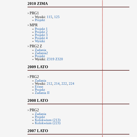
2010 ZIMA
› PRG1
» Wyniki:
115
,
125
»
Projekt
› MPR
»
Projekt 1
»
Projekt 2
»
Projekt 3
»
Projekt 4
»
Wyniki
› PRG2 Z
»
Zadania
»
Zadania2
»
Projekt
» Wyniki:
Z319
Z320
2009 LATO
› PRG2
»
Zadania
» Wyniki:
212
,
214
,
222
,
224
»
Event
»
Projekt
»
Zadania II
2008 LATO
› PRG2
»
Zadania
»
Projekt
»
Kolokwium (213)
»
Kolokwium (223)
2007 LATO